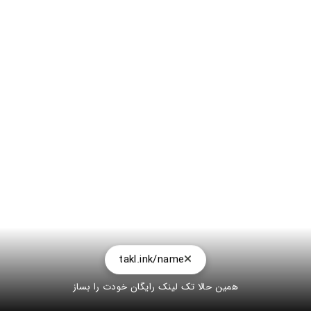
takl.ink/name
همین حالا تک لینک رایگان خودت را بساز