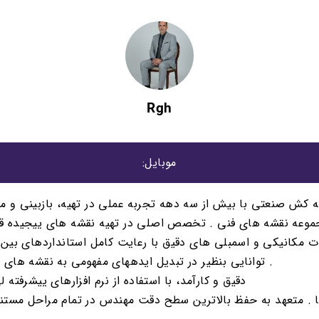
Rgh
موبایل:
 كش صنعتى با بيش از سه دهه تجربه عملى در تهيه، بازبينى و م
موعه نقشه هاى فنى . تخصص اصلى در تهيه نقشه هاى ييجيده ق
ت مكانيكى و اسمبلى هاى دقيق با رعايت كامل استانداردهاى بين 
. توانايى بنظير در تبديل ايدههاى مفهومى به نقشه هاى 
دقيق و كارآمد، با استفاده از نرم افزارهاى ييشرفته لي  n
ا . متعهد به حفظ بالاترين سطح دقت مهندس در تمام مراحل مستن