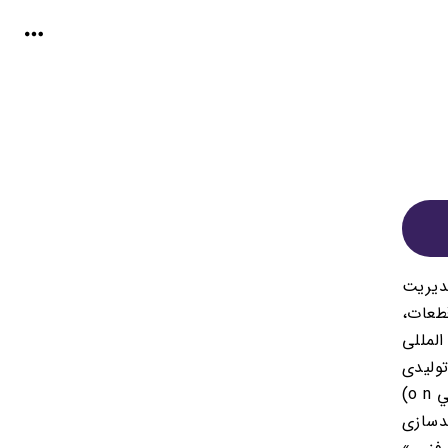
ديريت
طعات،
المللى
توليدى
o)
دسازى