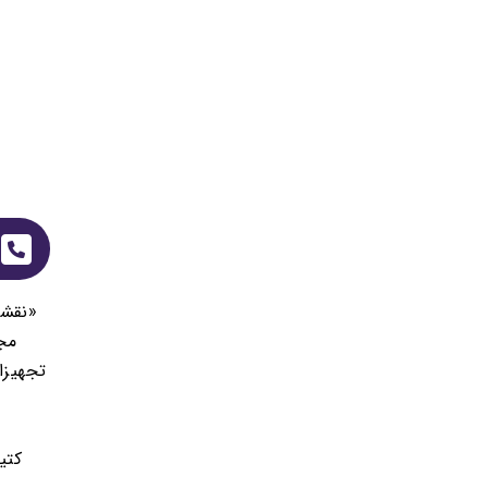
«نقشه
مج
تجهيزا
كتي