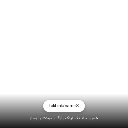
takl.ink/name
همین حالا تک لینک رایگان خودت را بساز