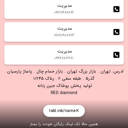
مدیریت 
09128486892
مدیریت 
09128486893
مدیریت 
09382822121
ادرس: تهران . بازار بزرگ تهران . بازار حمام چال . پاساژ پارسیان .
گذر۵ . طبقه منفی ۲ . پلاک ۱/۲۴۵
تولید پخش پوشاک جین زنانه
RED diamond
takl.ink/name
همین حالا تک لینک رایگان خودت را بساز