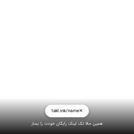
takl.ink/name
همین حالا تک لینک رایگان خودت را بساز