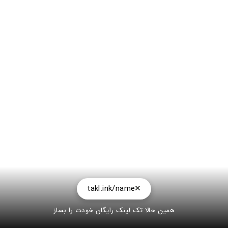
takl.ink/name
همین حالا تک لینک رایگان خودت را بساز