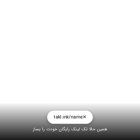
takl.ink/name
همین حالا تک لینک رایگان خودت را بساز