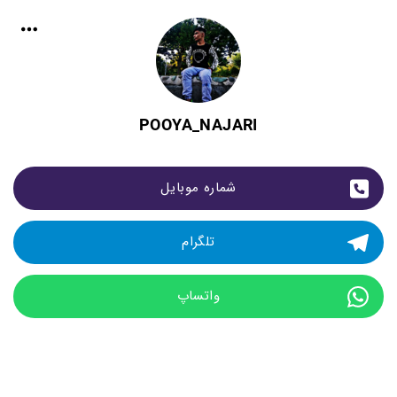
POOYA_NAJARI
شماره موبایل
تلگرام
واتساپ