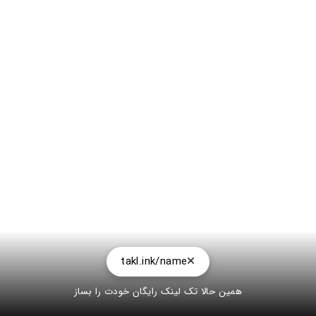
takl.ink/name
همین حالا تک لینک رایگان خودت را بساز