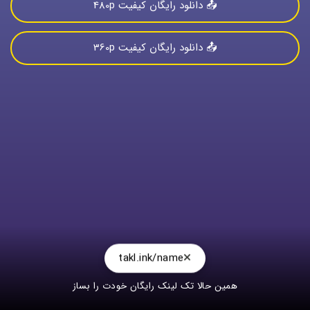
📤 دانلود رایگان کیفیت 480p
📤 دانلود رایگان کیفیت 360p
takl.ink/name
همین حالا تک لینک رایگان خودت را بساز