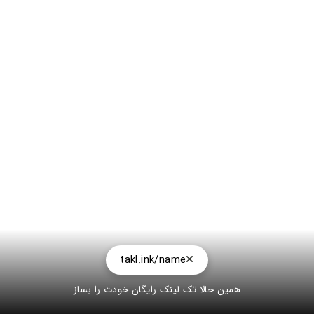
takl.ink/name
همین حالا تک لینک رایگان خودت را بساز