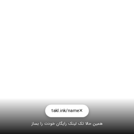
takl.ink/name
همین حالا تک لینک رایگان خودت را بساز