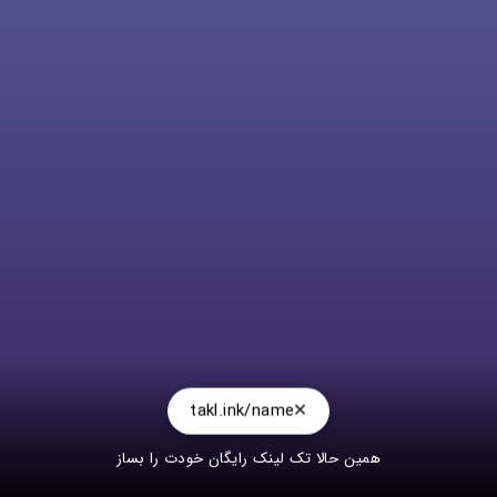
takl.ink/name
همین حالا تک لینک رایگان خودت را بساز