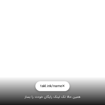
takl.ink/name
همین حالا تک لینک رایگان خودت را بساز