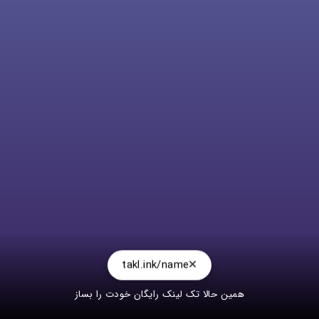
takl.ink/name
همین حالا تک لینک رایگان خودت را بساز