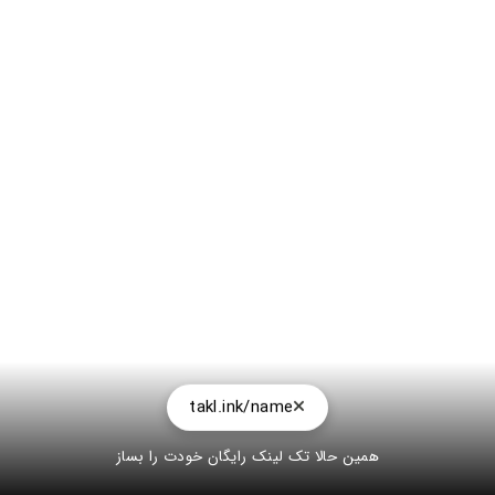
takl.ink/name
همین حالا تک لینک رایگان خودت را بساز