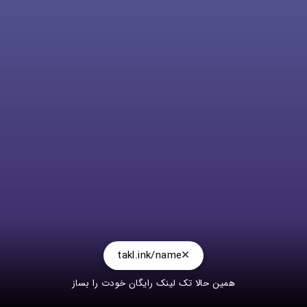
takl.ink/name
همین حالا تک لینک رایگان خودت را بساز