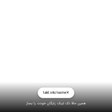
takl.ink/name
همین حالا تک لینک رایگان خودت را بساز