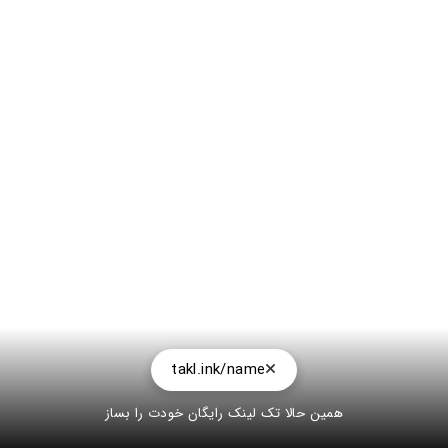
takl.ink/name
همین حالا تک لینک رایگان خودت را بساز