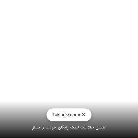
takl.ink/name
همین حالا تک لینک رایگان خودت را بساز