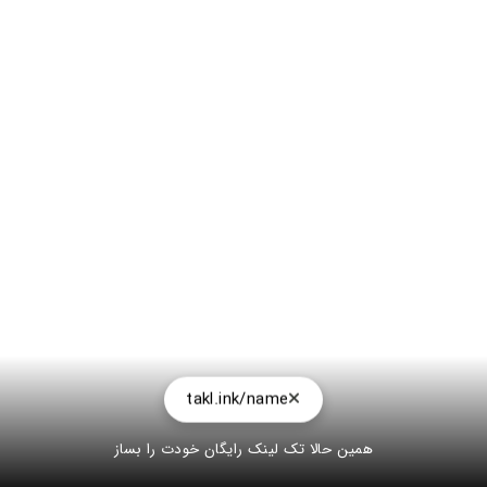
takl.ink/name
همین حالا تک لینک رایگان خودت را بساز