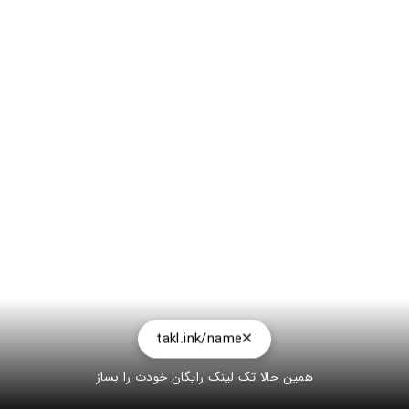
takl.ink/name
همین حالا تک لینک رایگان خودت را بساز