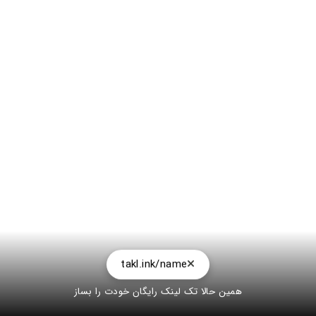
takl.ink/name
همین حالا تک لینک رایگان خودت را بساز