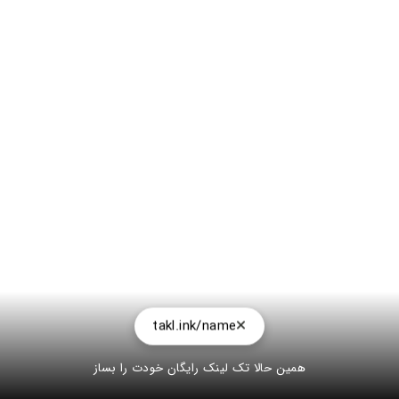
takl.ink/name
همین حالا تک لینک رایگان خودت را بساز