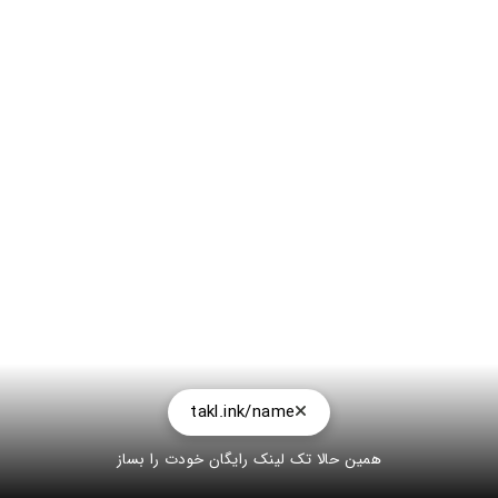
takl.ink/name
همین حالا تک لینک رایگان خودت را بساز