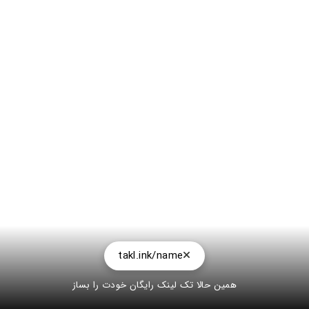
takl.ink/name
همین حالا تک لینک رایگان خودت را بساز