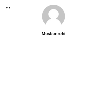
Moslsmrohi