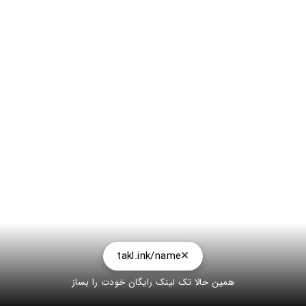
takl.ink/name
همین حالا تک لینک رایگان خودت را بساز