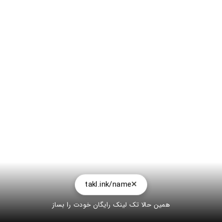
takl.ink/name
همین حالا تک لینک رایگان خودت را بساز