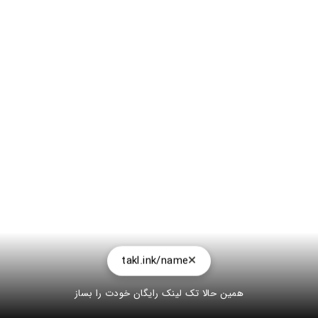
takl.ink/name
همین حالا تک لینک رایگان خودت را بساز