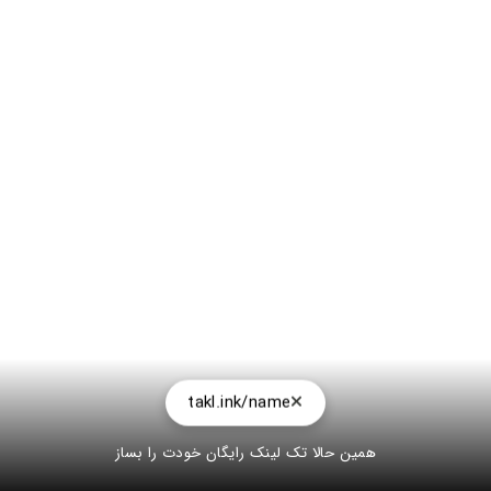
takl.ink/name
همین حالا تک لینک رایگان خودت را بساز