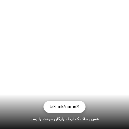
takl.ink/name
همین حالا تک لینک رایگان خودت را بساز