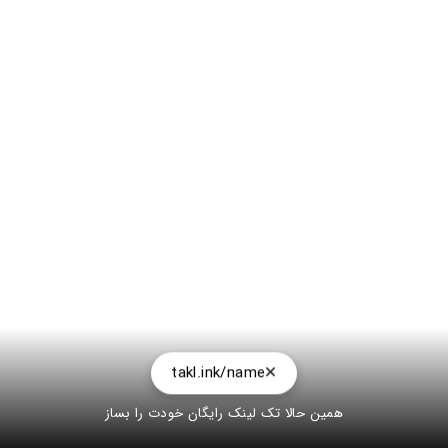
takl.ink/name
همین حالا تک لینک رایگان خودت را بساز