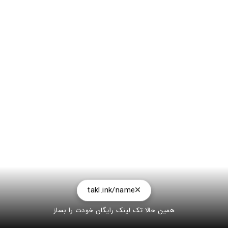
takl.ink/name
همین حالا تک لینک رایگان خودت را بساز