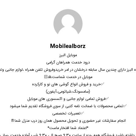
Mobilealborz
موبایل البرز
درود خدمت همراهان گرامی
 البرز دارای چندین سال سابقه درخشان در امر خریدوفروش تلفن همراه ،لوازم جانبی وت
موبایل در خدمت شماست🙏🏻
✅خرید و فروش انواع گوشی های نو و کارکرده
(سامسونگ،شیائومی،آیفون)
✅فروش تمامی لوازم جانبی و اکسسوری های موبایل
✅تمامی محصولات با ضمانت نامه کتبی از سوی فروشگاه تقدیم شما میشود
✅تعمیرات تخصصی
انجام سفارشات غیر حضوری و تحویل محصول همان روز درب منزل شما🚪
*اعتماد شما افتخار ماست*
⭕️توجه داشته باشید فروشگاه همه روزه از ساعت ۹:۳۰ صبح الی ۹:۳۰ شب آما