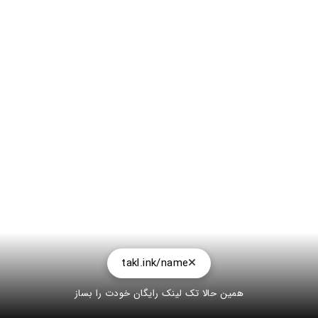
takl.ink/name
همین حالا تک لینک رایگان خودت را بساز