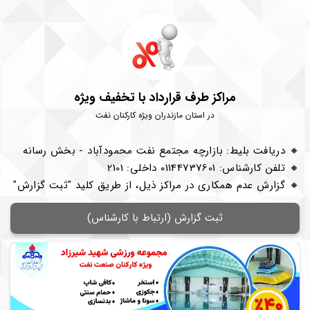
مراکز طرف قرارداد با تخفیف ویژه
در استان مازندران ویژه کارکنان نفت
🔸 دریافت بلیط: بازارچه مجتمع نفت محمودآباد - بخش رسانه
🔸 تلفن کارشناس: 01144737601 داخلی: 2101
🔸 گزارش عدم‌ همکاری در مراکز ذیل، از طریق کلید "ثبت گزارش"
ثبت گزارش (ارتباط با کارشناس)