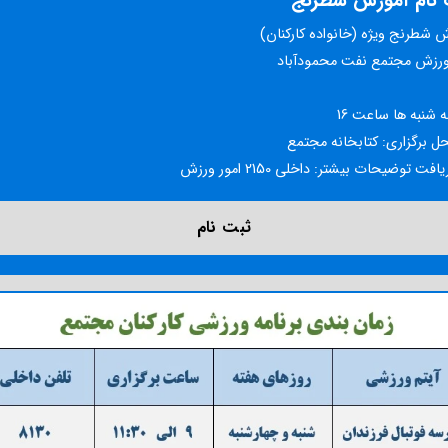
 نام آموزش شطرنج
 شطرنج ویژه (خانواده کارکنان)
ورزش مجتمع نفت محمودآباد
 شنبه ها ساعت 16
ل برگزاری: کتابخانه مجتمع
فت توضیحات بیشتر: داخلی 2150 امور ورزش
ثبت نام