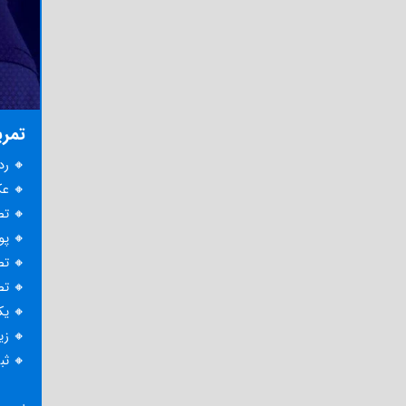
تمری
🔸 رده سن 
🔸 عکس
🔸 تص
🔸 پو
🔸 تص
🔸 تص
🔸 یک
🔸 زی
🔸 ثب