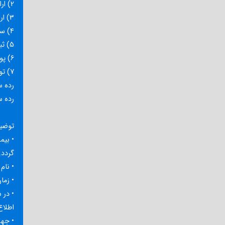
2) ارائه کپی شناسنامه همکار و فرزند
3) ارائه کپی کارت پرسنلی همکار
4) سه قطعه عکس ۳×۴
5) ثبت بیمه ورزشی و ارائه پرینت آن
6) پوشه دکمه دار
7) توپ فوتبال
رده سنی ۶ تا ۱۲
رده سنی ۱۳ سال ب
توضی
گردد.
• نام
• زمان ت
• در 
اطلاع
• جهت