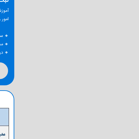
ثبت
آموزش
امور 
🔸 سه
🔸 مح
🔸 دریا