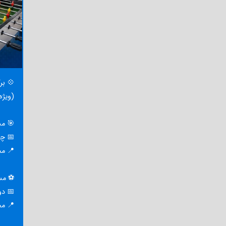
💠 بر
(ویژه
🎯 مس
📅 چهارشنبه 
📍 مح
⚽ مسا
📅 دوشنبه ۱۹ 
📍 مح