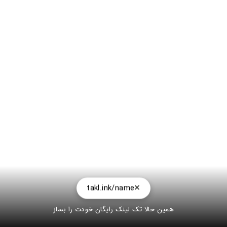
takl.ink/name
همین حالا تک لینک رایگان خودت را بساز