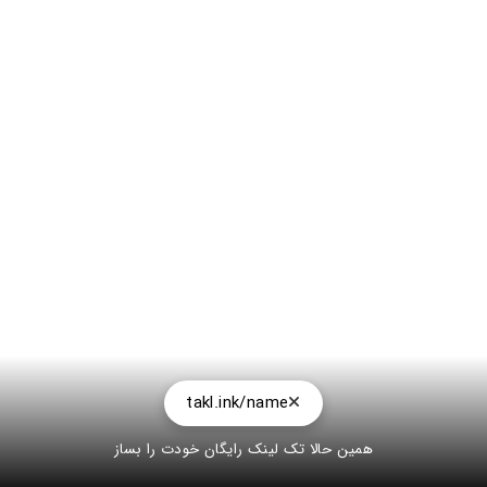
takl.ink/name
همین حالا تک لینک رایگان خودت را بساز