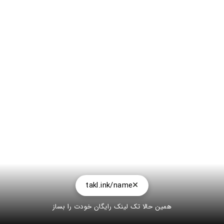
takl.ink/name
همین حالا تک لینک رایگان خودت را بساز