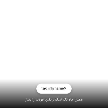
takl.ink/name
همین حالا تک لینک رایگان خودت را بساز