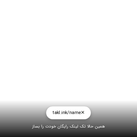
takl.ink/name
همین حالا تک لینک رایگان خودت را بساز