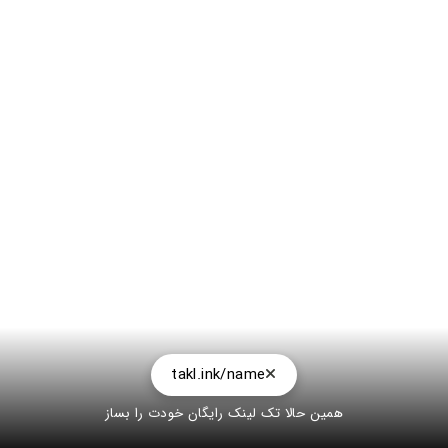
takl.ink/name
همین حالا تک لینک رایگان خودت را بساز