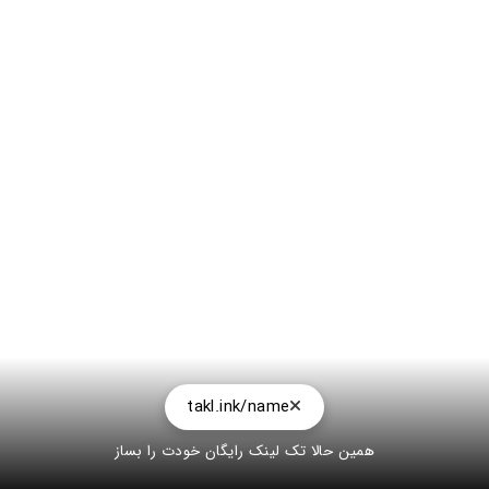
takl.ink/name
همین حالا تک لینک رایگان خودت را بساز