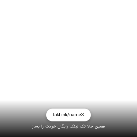
takl.ink/name
همین حالا تک لینک رایگان خودت را بساز