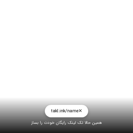
takl.ink/name
همین حالا تک لینک رایگان خودت را بساز