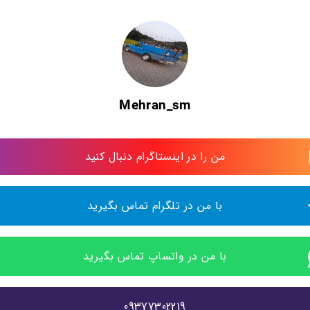
Mehran_sm
من را در اینستاگرام دنبال کنید
با من در تلگرام تماس بگیرید
با من در واتساپ تماس بگیرید
09377302219