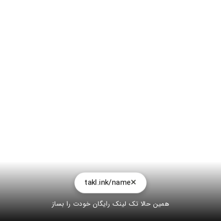
takl.ink/name
همین حالا تک لینک رایگان خودت را بساز