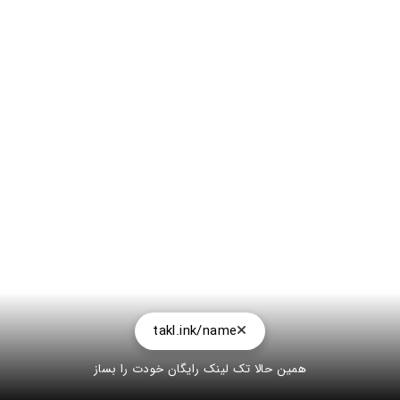
takl.ink/name
همین حالا تک لینک رایگان خودت را بساز