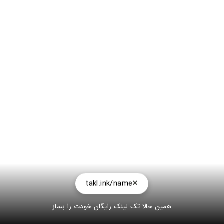
takl.ink/name
همین حالا تک لینک رایگان خودت را بساز