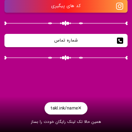
کد های پیگیری
شماره تماس
takl.ink/name
همین حالا تک لینک رایگان خودت را بساز