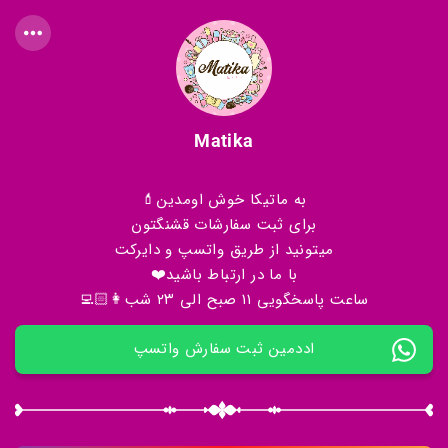
Matika
به ماتیکا خوش اومدین💄
برای ثبت سفارشات قشنگتون
میتونید از طریق واتسپ و دایرکت
با ما در ارتباط باشید❤️
ساعت پاسخگویی ۱۱ صبح الی ۲۳ شب👩🏻‍💻
اددمین ثبت سفارش واتسپ